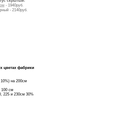
тус скрытый:
ом
- 1940руб.
рный - 2140руб.
ех цветах фабрики
( 10%) на 200см
и 100 см
20, 225 и 230см 30%