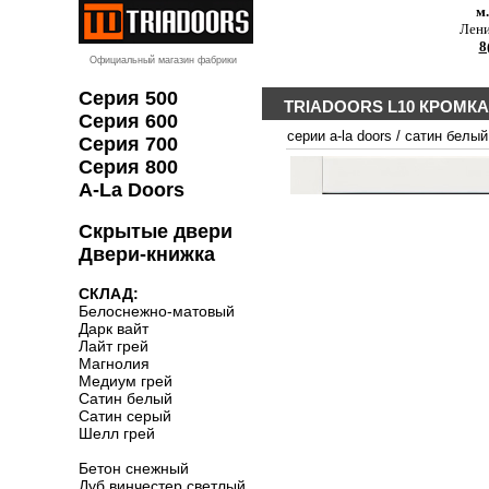
м
Лени
8
Официальный магазин фабрики
Серия 500
TRIADOORS L10 КРОМК
Серия 600
серии a-la doors
/
сатин белый
Серия 700
Серия 800
A-La Doors
Скрытые двери
Двери-книжка
СКЛАД:
Белоснежно-матовый
Дарк вайт
Лайт грей
Магнолия
Медиум грей
Сатин белый
Сатин серый
Шелл грей
Бетон снежный
Дуб винчестер светлый