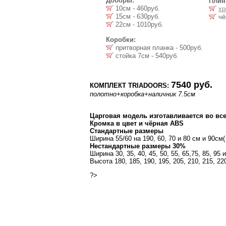
Доборы:
Плин
10см - 460руб.
хр
15см - 630руб.
чё
22см - 1010руб.
Коробки:
притворная планка - 500руб.
стойка 7cм - 540руб.
7540 руб.
КОМПЛЕКТ TRIADOORS:
полотно
+коробка
+наличник 7.5см
Царговая модель изготавливается во вс
Кромка в цвет и чёрная ABS
Cтандартные размеры
Ширина 55/60 на 190, 60, 70 и 80 см и 90см
Нестандартные размеры 30%
Ширина 30, 35, 40, 45, 50, 55, 65,75, 85, 95 
Высота 180, 185, 190, 195, 205, 210, 215, 2
?>