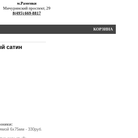
м.Раменки
Мичуринский проспект, 29
8(495) 669-8817
КОРЗИНА
ый сатин
чники:
ямой 6х75мм - 330руб.