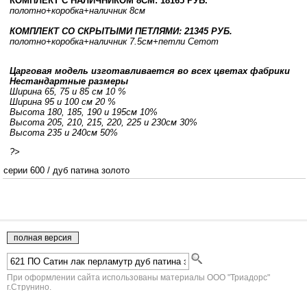
КОМПЛЕКТ С НАЛИЧНИКОМ 8СМ: 18165 РУБ.
полотно
+коробка
+наличник 8см
КОМПЛЕКТ СО СКРЫТЫМИ ПЕТЛЯМИ: 21345 РУБ.
полотно
+коробка
+наличник 7.5см
+петли Cemom
Царговая модель изготавливается во всех цветах фабрики
Нестандартные размеры
Ширина 65, 75 и 85 см 10 %
Ширина 95 и 100 см 20 %
Высота 180, 185, 190 и 195см 10%
Высота 205, 210, 215, 220, 225 и 230см 30%
Высота 235 и 240см 50%
?>
серии 600
/
дуб патина золото
При оформлении сайта использованы материалы ООО "Триадорс"
г.Струнино.
Юридическая информация